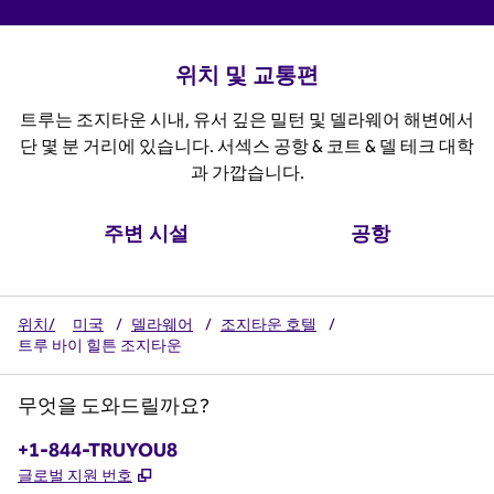
위치 및 교통편
트루는 조지타운 시내, 유서 깊은 밀턴 및 델라웨어 해변에서
단 몇 분 거리에 있습니다. 서섹스 공항 & 코트 & 델 테크 대학
과 가깝습니다.
주변 시설
공항
위치/
미국
/
델라웨어
/
조지타운 호텔
/
트루 바이 힐튼 조지타운
무엇을 도와드릴까요?
전화:
+1-844-TRUYOU8
,
새 탭 열림
글로벌 지원 번호