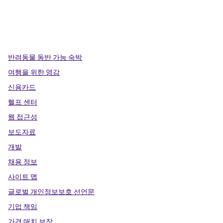
x
facebook
instagram
,
새 탭에서 열림
,
새 탭에서 열림
,
새 탭에서 열림
반려동물 동반 가능 숙박
여행을 위한 영감
신용카드
헬프 센터
웹 접근성
보도자료
개발
채용 정보
사이트 맵
글로벌 개인정보보호 선언문
기업 책임
가격 매치 보장