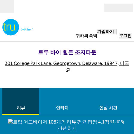
콘텐츠로 이동
개장
가입하기
귀하의 숙박
로그인
트루 바이 힐튼 조지타운
,
301 College Park Lane, Georgetown, Delaware, 19947, 미국
1
/
12
이전 이미지
다음
1/12
연락처
리뷰
연락처
입실 시간
4.1
(
108
)
리뷰 읽기