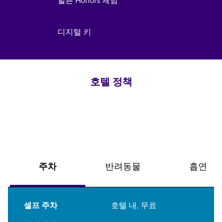
힐튼 Honors 체험
디지털 키
호텔 정책
주차
반려동물
흡연
셀프 주차
호텔 내
,
무료