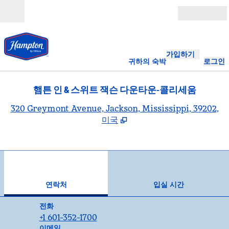
콘텐츠로 이동
개장
가입하기
귀하의 숙박
로그인
햄튼 인 & 스위트 잭슨 다운타운-콜리세움
,
320 Greymont Avenue, Jackson, Mississippi, 39202,
미국
1
/
12
이전 이미지
다음
1/12
연락처
연락처
입실 시간
전화
전화
+1 601-352-1700
이메일
이메일