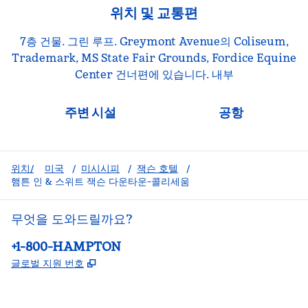
위치 및 교통편
7층 건물. 그린 루프. Greymont Avenue의 Coliseum,
Trademark, MS State Fair Grounds, Fordice Equine
Center 건너편에 있습니다. 내부
주변 시설
공항
위치/
미국
/
미시시피
/
잭슨 호텔
/
햄튼 인 & 스위트 잭슨 다운타운-콜리세움
무엇을 도와드릴까요?
전화:
+1-800-HAMPTON
,
새 탭 열림
글로벌 지원 번호
facebook
x
instagram