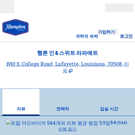
콘텐츠로 이동
개장
가입하기
귀하의 숙박
로그인
햄튼 인 & 스위트 라파예트
,
1910 S. College Road, Lafayette, Louisiana, 70508, 미
국
1
/
12
이전 이미지
다음
1/12
연락처
리뷰
연락처
입실 시간
3.9
(
544
)
리뷰 읽기