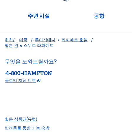
주변 시설
공항
위치/
미국
/
루이지애나
/
라파예트 호텔
/
햄튼 인 & 스위트 라파예트
무엇을 도와드릴까요?
전화:
+1-800-HAMPTON
,
새 탭 열림
글로벌 지원 번호
facebook
x
instagram
,
새 탭에서 열림
,
새 탭에서 열림
,
새 탭에서 열림
힐튼 상품권(유럽)
반려동물 동반 가능 숙박