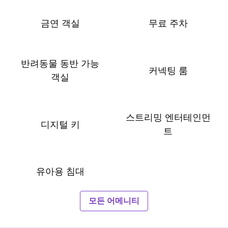
금연 객실
무료 주차
반려동물 동반 가능
커넥팅 룸
객실
스트리밍 엔터테인먼
디지털 키
트
유아용 침대
모든 어메니티