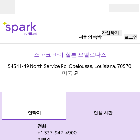
콘텐츠로 이동
개장
가입하기
귀하의 숙박
로그인
스파크 바이 힐튼 오펠로다스
,
5454 I-49 North Service Rd, Opelousas, Louisiana, 70570,
미국
1
/
6
이전 이미지
다음
1/6
연락처
연락처
입실 시간
전화
전화
+1 337-942-4900
이메일
이메일