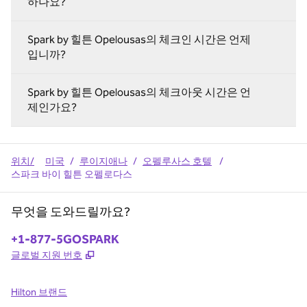
하나요?
Spark by 힐튼 Opelousas의 체크인 시간은 언제
입니까?
Spark by 힐튼 Opelousas의 체크아웃 시간은 언
제인가요?
위치/
미국
/
루이지애나
/
오펠루사스 호텔
/
스파크 바이 힐튼 오펠로다스
무엇을 도와드릴까요?
전화:
+1-877-5GOSPARK
,
새 탭 열림
글로벌 지원 번호
Hilton 브랜드