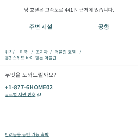
당 호텔은 고속도로 441 N 근처에 있습니다.
주변 시설
공항
위치/
미국
/
조지아
/
더블린 호텔
/
홈2 스위트 바이 힐튼 더블린
무엇을 도와드릴까요?
전화:
+1-877-6HOME02
,
새 탭 열림
글로벌 지원 번호
x
facebook
instagram
,
새 탭에서 열림
,
새 탭에서 열림
,
새 탭에서 열림
반려동물 동반 가능 숙박