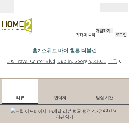
콘텐츠로 이동
개장
가입하기
귀하의 숙박
로그인
홈2 스위트 바이 힐튼 더블린
,
새
105 Travel Center Blvd, Dublin, Georgia, 31021, 미국
1
/
12
이전 이미지
다음
1/12
연락처
리뷰
연락처
입실 시간
4.3
(
16
)
리뷰 읽기