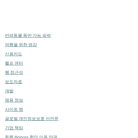
x
facebook
instagram
,
새 탭에서 열림
,
새 탭에서 열림
,
새 탭에서 열림
반려동물 동반 가능 숙박
여행을 위한 영감
신용카드
헬프 센터
웹 접근성
보도자료
개발
채용 정보
사이트 맵
글로벌 개인정보보호 선언문
기업 책임
힐튼 Honors 할인 이용 약관