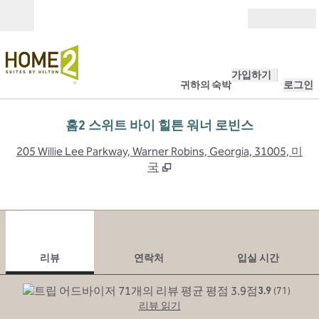
콘텐츠로 이동
개장
가입하기
귀하의 숙박
로그인
홈2 스위트 바이 힐튼 워너 로빈스
,
205 Willie Lee Parkway, Warner Robins, Georgia, 31005, 미
국
1
/
12
이전 이미지
다음
1/12
연락처
리뷰
연락처
입실 시간
3.9
(
71
)
리뷰 읽기