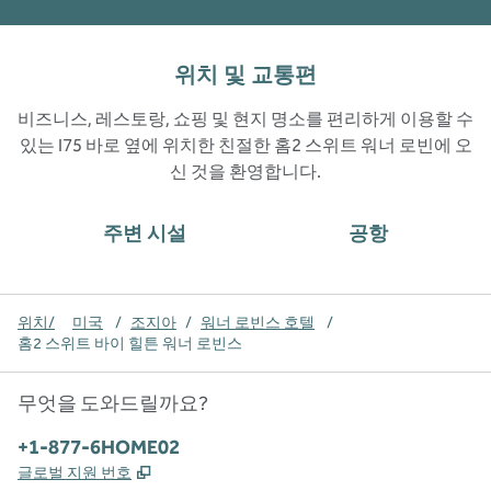
위치 및 교통편
비즈니스, 레스토랑, 쇼핑 및 현지 명소를 편리하게 이용할 수
있는 I75 바로 옆에 위치한 친절한 홈2 스위트 워너 로빈에 오
신 것을 환영합니다.
주변 시설
공항
위치/
미국
/
조지아
/
워너 로빈스 호텔
/
홈2 스위트 바이 힐튼 워너 로빈스
무엇을 도와드릴까요?
전화:
+1-877-6HOME02
,
새 탭 열림
글로벌 지원 번호