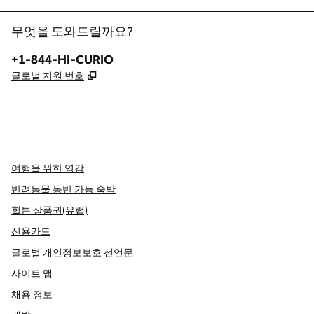
무엇을 도와드릴까요?
전화:
+1-844-HI-CURIO
,
새 탭 열림
글로벌 지원 번호
x
facebook
instagram
,
새 탭에서 열림
,
새 탭에서 열림
,
새 탭에서 열림
여행을 위한 영감
반려동물 동반 가능 숙박
힐튼 상품권(유럽)
신용카드
글로벌 개인정보보호 선언문
사이트 맵
채용 정보