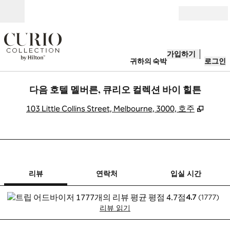
콘텐츠로 이동
개장
가입하기
귀하의 숙박
로그인
다음 호텔 멜버른, 큐리오 컬렉션 바이 힐튼
,
새 탭
103 Little Collins Street, Melbourne, 3000, 호주
1/12
1
/
12
이전 이미지
다음 이미지
연락처
리뷰
연락처
입실 시간
4.7
(
1777
)
리뷰 읽기