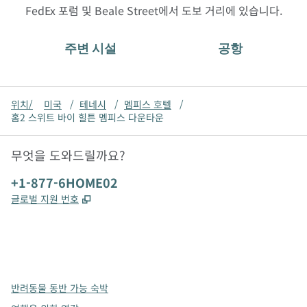
FedEx 포럼 및 Beale Street에서 도보 거리에 있습니다.
주변 시설
공항
위치/
미국
/
테네시
/
멤피스 호텔
/
홈2 스위트 바이 힐튼 멤피스 다운타운
무엇을 도와드릴까요?
전화:
+1-877-6HOME02
,
새 탭 열림
글로벌 지원 번호
x
facebook
instagram
,
새 탭에서 열림
,
새 탭에서 열림
,
새 탭에서 열림
반려동물 동반 가능 숙박