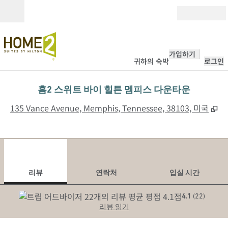
콘텐츠로 이동
개장
가입하기
귀하의 숙박
로그인
홈2 스위트 바이 힐튼 멤피스 다운타운
,
새
135 Vance Avenue, Memphis, Tennessee, 38103, 미국
1
/
12
이전 이미지
다음
1/12
연락처
리뷰
연락처
입실 시간
4.1
(
22
)
리뷰 읽기