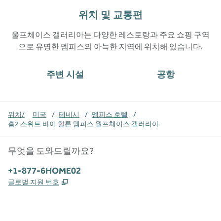
위치 및 교통편
울프체이스 갤러리아는 다양한 레스토랑과 주요 쇼핑 구역
으로 유명한 멤피스의 아늑한 지역에 위치해 있습니다.
주변 시설
공항
위치/
미국
/
테네시
/
멤피스 호텔
/
홈2 스위트 바이 힐튼 멤피스 월프체이스 갤러리아
무엇을 도와드릴까요?
전화:
+1-877-6HOME02
,
새 탭 열림
글로벌 지원 번호
x
facebook
instagram
,
새 탭에서 열림
,
새 탭에서 열림
,
새 탭에서 열림