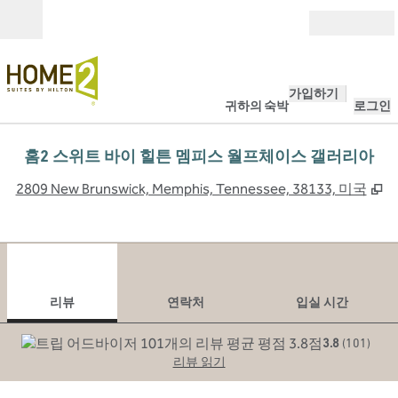
콘텐츠로 이동
개장
가입하기
귀하의 숙박
로그인
홈2 스위트 바이 힐튼 멤피스 월프체이스 갤러리아
,
2809 New Brunswick, Memphis, Tennessee, 38133, 미국
1
/
12
이전 이미지
다음
1/12
연락처
리뷰
연락처
입실 시간
3.8
(
101
)
리뷰 읽기