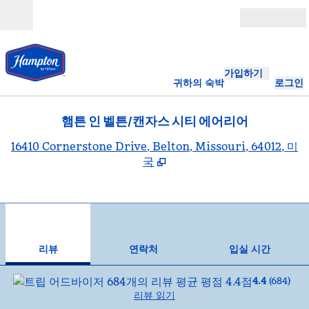
콘텐츠로 이동
개장
가입하기
귀하의 숙박
로그인
햄튼 인 벨튼/캔자스 시티 에어리어
,
16410 Cornerstone Drive, Belton, Missouri, 64012, 미
국
1
/
12
이전 이미지
다음
1/12
연락처
리뷰
연락처
입실 시간
4.4
(
684
)
리뷰 읽기