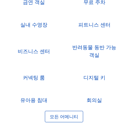
금연 객실
무료 주차
실내 수영장
피트니스 센터
반려동물 동반 가능
비즈니스 센터
객실
커넥팅 룸
디지털 키
유아용 침대
회의실
모든 어메니티