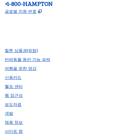
전화:
+1-800-HAMPTON
,
새 탭 열림
글로벌 지원 번호
facebook
x
instagram
,
새 탭에서 열림
,
새 탭에서 열림
,
새 탭에서 열림
힐튼 상품권(유럽)
반려동물 동반 가능 숙박
여행을 위한 영감
신용카드
헬프 센터
웹 접근성
보도자료
개발
채용 정보
사이트 맵