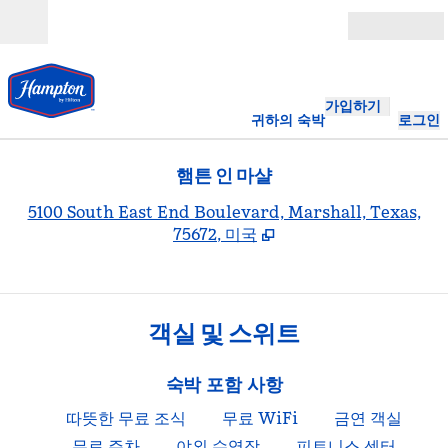
콘텐츠로 이동
개장
가입하기
귀하의 숙박
로그인
햄튼 인 마샬
,
5100 South East End Boulevard, Marshall, Texas,
75672, 미국
객실 및 스위트
숙박 포함 사항
따뜻한 무료 조식
무료 WiFi
금연 객실
무료 주차
야외 수영장
피트니스 센터