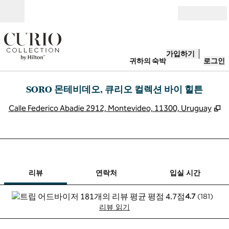
콘텐츠로 이동
개장
가입하기
귀하의 숙박
로그인
SORO 몬테비데오, 큐리오 컬렉션 바이 힐튼
,
Calle Federico Abadie 2912, Montevideo, 11300, Uruguay
1/12
1
/
12
이전 이미지
다음 이미지
연락처
리뷰
연락처
입실 시간
4.7
(
181
)
리뷰 읽기