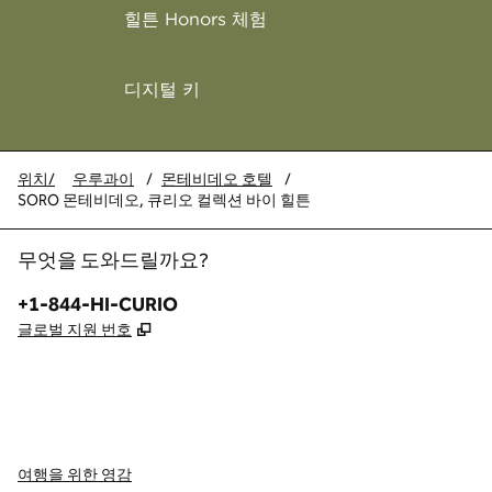
힐튼 Honors 체험
디지털 키
위치/
우루과이
/
몬테비데오 호텔
/
SORO 몬테비데오, 큐리오 컬렉션 바이 힐튼
무엇을 도와드릴까요?
전화:
+1-844-HI-CURIO
,
새 탭 열림
글로벌 지원 번호
x
facebook
instagram
,
새 탭에서 열림
,
새 탭에서 열림
,
새 탭에서 열림
여행을 위한 영감