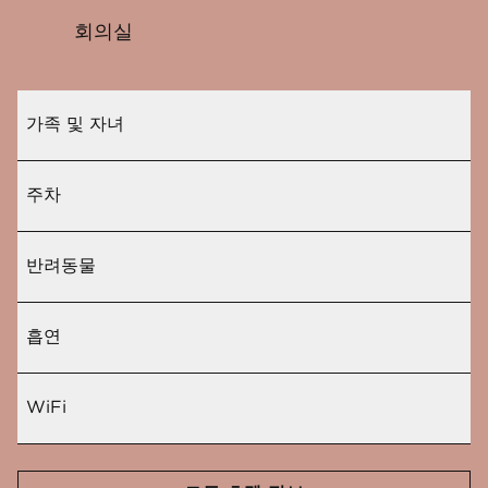
회의실
가족 및 자녀
주차
반려동물
흡연
WiFi