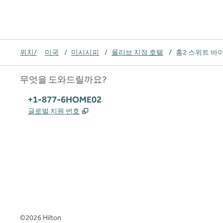
위치/
미국
/
미시시피
/
올리브 지점 호텔
/
홈2 스위트 바
무엇을 도와드릴까요?
전화:
+1-877-6HOME02
,
새 탭 열림
글로벌 지원 번호
x
facebook
instagram
,
새 탭에서 열림
,
새 탭에서 열림
,
새 탭에서 열림
©
2026
Hilton