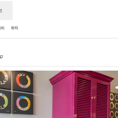
인
러리
위치
,
새 탭 열림