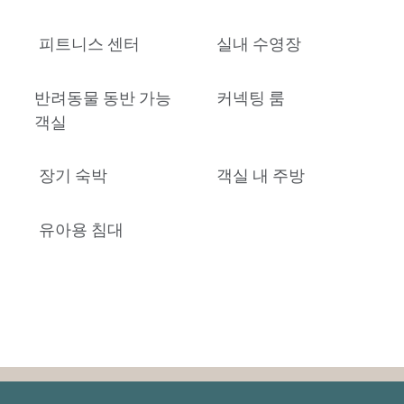
피트니스 센터
실내 수영장
반려동물 동반 가능
커넥팅 룸
객실
장기 숙박
객실 내 주방
유아용 침대