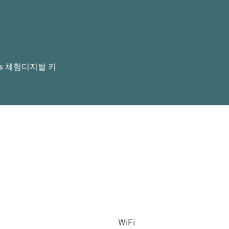
rs 체험
디지털 키
WiFi