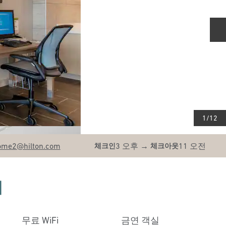
1
/
12
ome2
@hilton.com
3 오후
→
11 오전
체크인
체크아웃
티
무료 WiFi
금연 객실