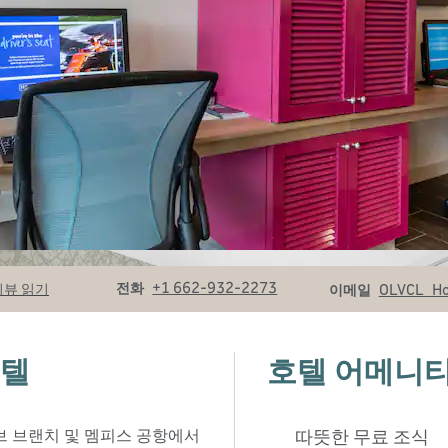
전화
이메일
+1 662-932-2273
전화
OLVCL_H
리뷰 읽기
이메일
호텔
호텔 어메니
리브 브랜치 및 멤피스 공항에서
따뜻한 무료 조식