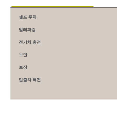
셀프 주차
발레파킹
전기차 충전
보안
보장
입출차 특전