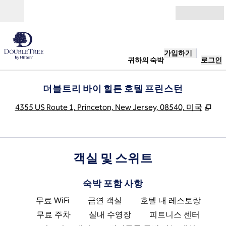
콘텐츠로 이동
개장
가입하기
귀하의 숙박
로그인
더블트리 바이 힐튼 호텔 프린스턴
,
새 
4355 US Route 1, Princeton, New Jersey, 08540, 미국
객실 및 스위트
숙박 포함 사항
무료 WiFi
금연 객실
호텔 내 레스토랑
무료 주차
실내 수영장
피트니스 센터