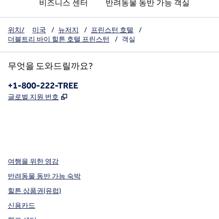
비즈니스 센터
반려동물 동반 가능 객실
위치/
미국
/
뉴저지
/
프린스턴 호텔
/
더블트리 바이 힐튼 호텔 프린스턴
/
객실
무엇을 도와드릴까요?
전화:
+1-800-222-TREE
,
새 탭 열림
글로벌 지원 번호
x
facebook
instagram
,
새 탭에서 열림
,
새 탭에서 열림
,
새 탭에서 열림
여행을 위한 영감
반려동물 동반 가능 숙박
힐튼 상품권(유럽)
신용카드