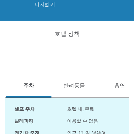
디지털 키
호텔 정책
주차
반려동물
흡연
셀프 주차
호텔 내
,
무료
발레파킹
이용할 수 없음
전기차 충전
인근, 1마일
, WAWA