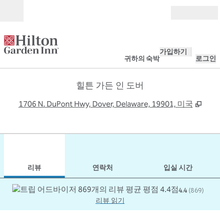
콘텐츠로 이동
개장
가입하기
귀하의 숙박
로그인
힐튼 가든 인 도버
,
새 
1706 N. DuPont Hwy, Dover, Delaware, 19901, 미국
1
/
12
이전 이미지
다음
1/12
연락처
리뷰
연락처
입실 시간
4.4
(
869
)
리뷰 읽기