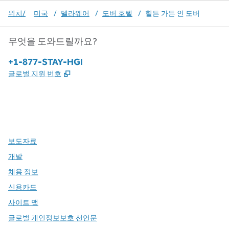
위치/
미국
/
델라웨어
/
도버 호텔
/
힐튼 가든 인 도버
무엇을 도와드릴까요?
전화:
+1-877-STAY-HGI
,
새 탭 열림
글로벌 지원 번호
x
facebook
instagram
,
새 탭에서 열림
,
새 탭에서 열림
,
새 탭에서 열림
보도자료
개발
채용 정보
신용카드
사이트 맵
글로벌 개인정보보호 선언문