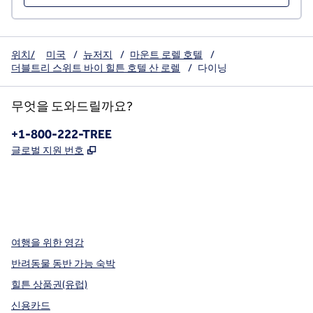
위치/
미국
/
뉴저지
/
마운트 로렐 호텔
/
더블트리 스위트 바이 힐튼 호텔 산 로렐
/
다이닝
무엇을 도와드릴까요?
전화:
+1-800-222-TREE
,
새 탭 열림
글로벌 지원 번호
x
facebook
instagram
,
새 탭에서 열림
,
새 탭에서 열림
,
새 탭에서 열림
여행을 위한 영감
반려동물 동반 가능 숙박
힐튼 상품권(유럽)
신용카드