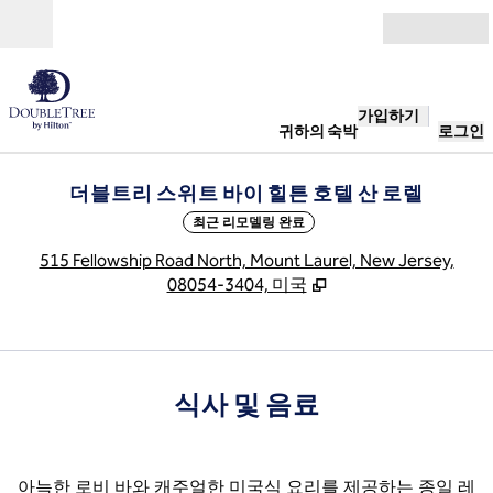
콘텐츠로 이동
개장
가입하기
귀하의 숙박
로그인
더블트리 스위트 바이 힐튼 호텔 산 로렐
최근 리모델링 완료
,
515 Fellowship Road North, Mount Laurel, New Jersey,
08054-3404, 미국
식사 및 음료
아늑한 로비 바와 캐주얼한 미국식 요리를 제공하는 종일 레