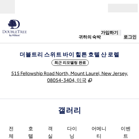
콘텐츠로 이동
개장
가입하기
귀하의 숙박
로그인
더블트리 스위트 바이 힐튼 호텔 산 로렐
최근 리모델링 완료
,
515 Fellowship Road North, Mount Laurel, New Jersey,
08054-3404, 미국
갤러리
전
호
객
다이
어메니
이벤
체
텔
실
닝
티
트