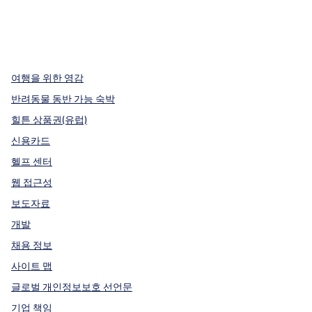
x
facebook
instagram
,
새 탭에서 열림
,
새 탭에서 열림
,
새 탭에서 열림
여행을 위한 영감
반려동물 동반 가능 숙박
힐튼 상품권(유럽)
신용카드
헬프 센터
웹 접근성
보도자료
개발
채용 정보
사이트 맵
글로벌 개인정보보호 선언문
기업 책임