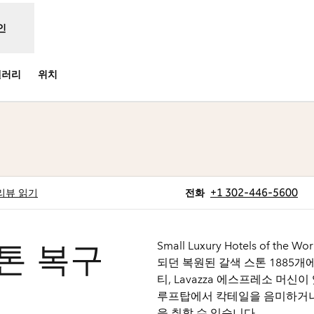
인
갤러리
위치
 탭 열림
전화
+1 302-446-5600
리뷰 읽기
전화
Small Luxury Hotels of
톤 복구
되던 복원된 갈색 스톤 1885개
티, Lavazza 에스프레소 머
루프탑에서 칵테일을 음미하거나
을 취할 수 있습니다.