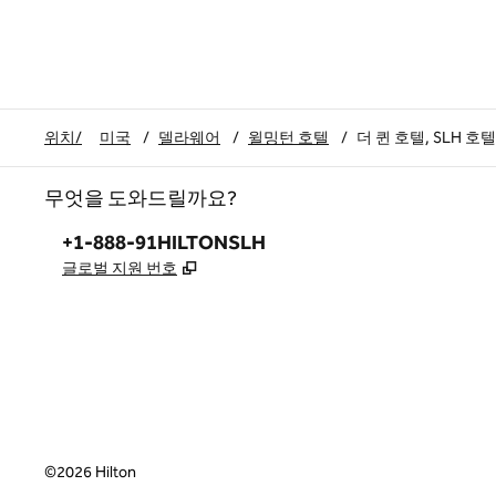
위치/
미국
/
델라웨어
/
윌밍턴 호텔
/
더 퀸 호텔, SLH 호텔
무엇을 도와드릴까요?
전화:
+1-888-91HILTONSLH
,
새 탭 열림
글로벌 지원 번호
©
2026
Hilton