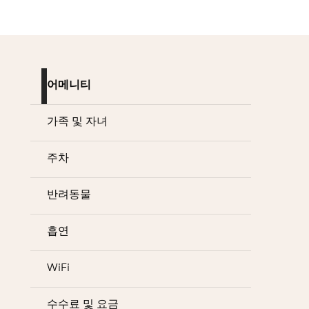
어메니티
가족 및 자녀
주차
반려동물
흡연
WiFi
수수료 및 요금