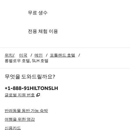
무료 생수
전용 체험 이용
위치/
미국
/
메인
/
포틀랜드 호텔
/
롱펠로우 호텔, SLH 호텔
무엇을 도와드릴까요?
전화:
+1-888-91HILTONSLH
,
새 탭 열림
글로벌 지원 번호
반려동물 동반 가능 숙박
여행을 위한 영감
신용카드