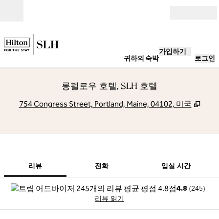
콘텐츠로 이동
개장
가입하기
귀하의 숙박
로그인
롱펠로우 호텔, SLH 호텔
,
새 
754 Congress Street, Portland, Maine, 04102, 미국
1/5
1
/
5
이전 이미지
다음 이미지
전화
리뷰
전화
입실 시간
4.8
(
245
)
리뷰 읽기