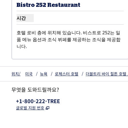
이전 이미지
다음
1/2
Bistro 252 Restaurant
시간
비스트로 252 레스토랑 시간 표시
호텔 로비 층에 위치해 있습니다. 비스트로 252는 일
품 메뉴 옵션과 조식 뷔페를 제공하는 조식을 제공합
니다.
위치/
미국
/
뉴욕
/
로체스터 호텔
/
더블트리 바이 힐튼 호텔
무엇을 도와드릴까요?
전화:
+1-800-222-TREE
,
새 탭 열림
글로벌 지원 번호
x
facebook
instagram