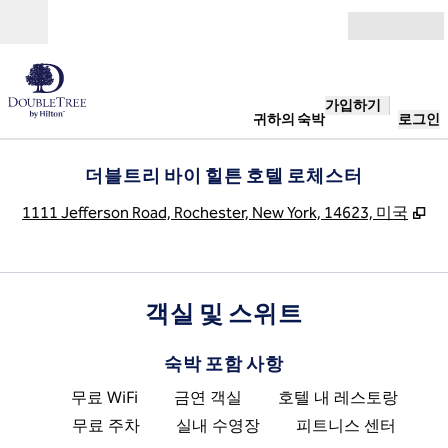
콘텐츠로 이동
개장
가입하기
귀하의 숙박
로그인
더블트리 바이 힐튼 호텔 로체스터
,
새
1111 Jefferson Road, Rochester, New York, 14623, 미국
객실 및 스위트
숙박 포함 사항
무료 WiFi
금연 객실
호텔 내 레스토랑
무료 주차
실내 수영장
피트니스 센터