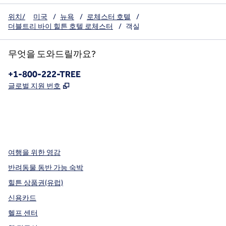
위치/
미국
/
뉴욕
/
로체스터 호텔
/
더블트리 바이 힐튼 호텔 로체스터
/
객실
무엇을 도와드릴까요?
전화:
+1-800-222-TREE
,
새 탭 열림
글로벌 지원 번호
x
facebook
instagram
,
새 탭에서 열림
,
새 탭에서 열림
,
새 탭에서 열림
여행을 위한 영감
반려동물 동반 가능 숙박
힐튼 상품권(유럽)
신용카드
헬프 센터