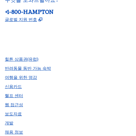
전화:
+1-800-HAMPTON
,
새 탭 열림
글로벌 지원 번호
facebook
x
instagram
,
새 탭에서 열림
,
새 탭에서 열림
,
새 탭에서 열림
힐튼 상품권(유럽)
반려동물 동반 가능 숙박
여행을 위한 영감
신용카드
헬프 센터
웹 접근성
보도자료
개발
채용 정보