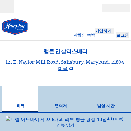
콘텐츠로 이동
개장
가입하기
귀하의 숙박
로그인
햄튼 인 살리스베리
,
121 E. Naylor Mill Road, Salisbury, Maryland, 21804,
미국
1
/
12
이전 이미지
다음
1/12
연락처
리뷰
연락처
입실 시간
4.1
(
1018
)
리뷰 읽기