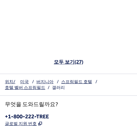
모두 보기(27)
위치/
미국
/
버지니아
/
스프링필드 호텔
/
호텔 벨버 스프링필드
/
갤러리
무엇을 도와드릴까요?
전화:
+1-800-222-TREE
,
새 탭 열림
글로벌 지원 번호