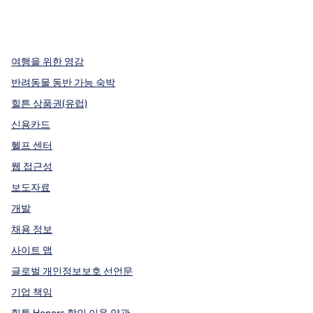
x
facebook
instagram
,
새 탭에서 열림
,
새 탭에서 열림
,
새 탭에서 열림
여행을 위한 영감
반려동물 동반 가능 숙박
힐튼 상품권(유럽)
신용카드
헬프 센터
웹 접근성
보도자료
개발
채용 정보
사이트 맵
글로벌 개인정보보호 선언문
기업 책임