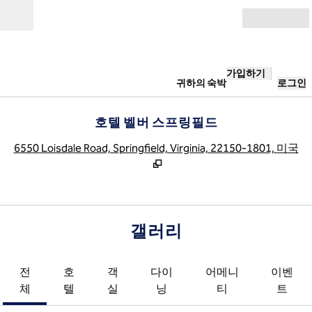
콘텐츠로 이동
개장
가입하기
귀하의 숙박
로그인
호텔 벨버 스프링필드
,
6550 Loisdale Road, Springfield, Virginia, 22150-1801, 미국
갤러리
전
호
객
다이
어메니
이벤
체
텔
실
닝
티
트