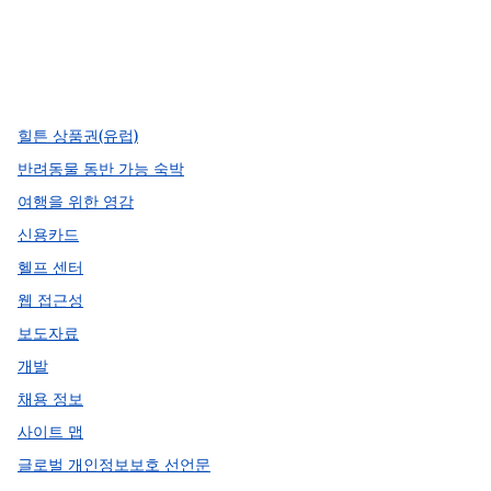
facebook
x
instagram
,
새 탭에서 열림
,
새 탭에서 열림
,
새 탭에서 열림
힐튼 상품권(유럽)
반려동물 동반 가능 숙박
여행을 위한 영감
신용카드
헬프 센터
웹 접근성
보도자료
개발
채용 정보
사이트 맵
글로벌 개인정보보호 선언문