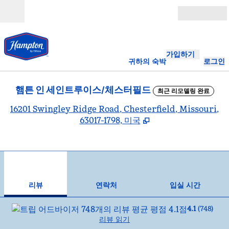
콘텐츠로 이동
개장
가입하기
귀하의 숙박
로그인
햄튼 인 세인트루이스/체스터필드
최근 리모델링 완료
,
16201 Swingley Ridge Road, Chesterfield, Missouri,
63017-1798, 미국
1
/
10
이전 이미지
다음
1/10
연락처
리뷰
연락처
입실 시간
4.1
(
748
)
리뷰 읽기