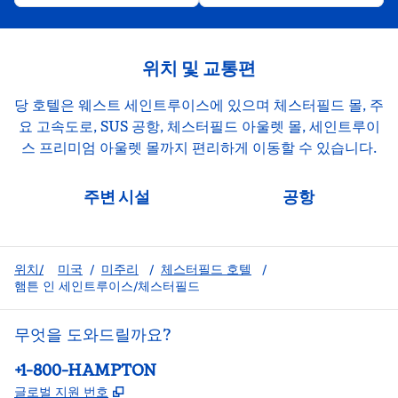
위치 및 교통편
당 호텔은 웨스트 세인트루이스에 있으며 체스터필드 몰, 주
요 고속도로, SUS 공항, 체스터필드 아울렛 몰, 세인트루이
스 프리미엄 아울렛 몰까지 편리하게 이동할 수 있습니다.
주변 시설
공항
위치/
미국
/
미주리
/
체스터필드 호텔
/
햄튼 인 세인트루이스/체스터필드
무엇을 도와드릴까요?
전화:
+1-800-HAMPTON
,
새 탭 열림
글로벌 지원 번호