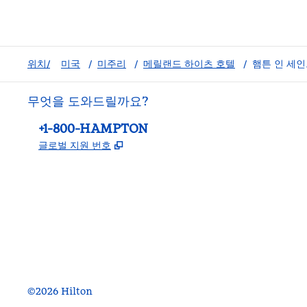
위치/
미국
/
미주리
/
메릴랜드 하이츠 호텔
/
햄튼 인 세
무엇을 도와드릴까요?
전화:
+1-800-HAMPTON
,
새 탭 열림
글로벌 지원 번호
facebook
x
instagram
,
새 탭에서 열림
,
새 탭에서 열림
,
새 탭에서 열림
©
2026
Hilton