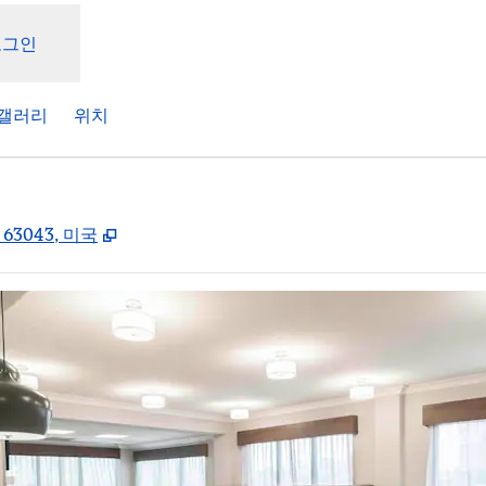
로그인
갤러리
위치
,
새 탭 열림
, 63043, 미국