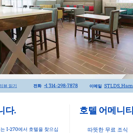
전화
이메일
+1 314-298-7878
STLDS_Ham
리뷰 읽기
전화
이메일
니다.
호텔 어메니
 I-270에서 호텔을 찾으십
따뜻한 무료 조식