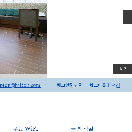
1
/
12
pton
@hilton.com
3 오후
→
11 오전
체크인
체크아웃
티
무료 WiFi
금연 객실