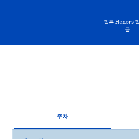
힐튼 Honors 
금
주차