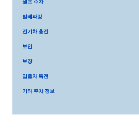
셀프 주차
발레파킹
전기차 충전
보안
보장
입출차 특전
기타 주차 정보