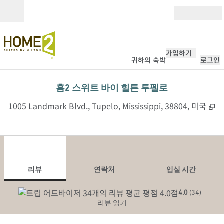
콘텐츠로 이동
개장
가입하기
귀하의 숙박
로그인
홈2 스위트 바이 힐튼 투펠로
,
1005 Landmark Blvd., Tupelo, Mississippi, 38804, 미국
1
/
12
이전 이미지
다음
1/12
연락처
리뷰
연락처
입실 시간
4.0
(
34
)
리뷰 읽기