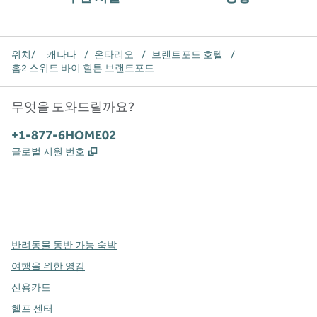
위치/
캐나다
/
온타리오
/
브랜트포드 호텔
/
홈2 스위트 바이 힐튼 브랜트포드
무엇을 도와드릴까요?
전화:
+1-877-6HOME02
,
새 탭 열림
글로벌 지원 번호
x
facebook
instagram
,
새 탭에서 열림
,
새 탭에서 열림
,
새 탭에서 열림
반려동물 동반 가능 숙박
여행을 위한 영감
신용카드
헬프 센터