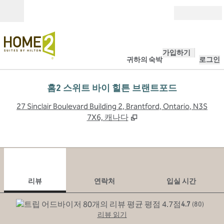
콘텐츠로 이동
개장
가입하기
귀하의 숙박
로그인
홈2 스위트 바이 힐튼 브랜트포드
,
27 Sinclair Boulevard Building 2, Brantford, Ontario, N3S
7X6, 캐나다
1
/
12
이전 이미지
다음
1/12
연락처
리뷰
연락처
입실 시간
4.7
(
80
)
리뷰 읽기