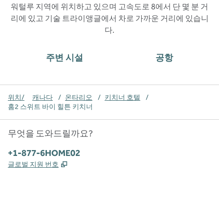
워털루 지역에 위치하고 있으며 고속도로 8에서 단 몇 분 거
리에 있고 기술 트라이앵글에서 차로 가까운 거리에 있습니
다.
주변 시설
공항
위치/
캐나다
/
온타리오
/
키치너 호텔
/
홈2 스위트 바이 힐튼 키치너
무엇을 도와드릴까요?
전화:
+1-877-6HOME02
,
새 탭 열림
글로벌 지원 번호
x
facebook
instagram
,
새 탭에서 열림
,
새 탭에서 열림
,
새 탭에서 열림