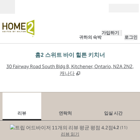
콘텐츠로 이동
개장
가입하기
귀하의 숙박
로그인
홈2 스위트 바이 힐튼 키치너
,
30 Fairway Road South Bldg B, Kitchener, Ontario, N2A 2N2,
캐나다
1
/
12
이전 이미지
다음
1/12
연락처
리뷰
연락처
입실 시간
4.2
(
11
)
리뷰 읽기