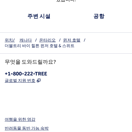
주변 시설
공항
위치/
캐나다
/
온타리오
/
윈저 호텔
/
더블트리 바이 힐튼 윈저 호텔 & 스위트
무엇을 도와드릴까요?
전화:
+1-800-222-TREE
,
새 탭 열림
글로벌 지원 번호
x
facebook
instagram
,
새 탭에서 열림
,
새 탭에서 열림
,
새 탭에서 열림
여행을 위한 영감
반려동물 동반 가능 숙박