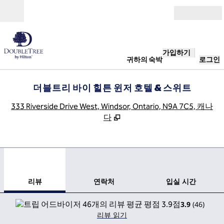
콘텐츠로 이동
개장
가입하기
귀하의 숙박
로그인
더블트리 바이 힐튼 윈저 호텔 & 스위트
,
333 Riverside Drive West, Windsor, Ontario, N9A 7C5, 캐나
다
1
/
12
이전 이미지
다음
1/12
연락처
리뷰
연락처
입실 시간
3.9
(
46
)
리뷰 읽기