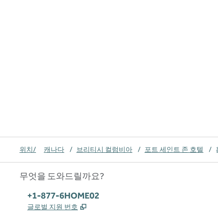
위치/
캐나다
/
브리티시 컬럼비아
/
포트 세인트 존 호텔
/
무엇을 도와드릴까요?
전화:
+1-877-6HOME02
,
새 탭 열림
글로벌 지원 번호