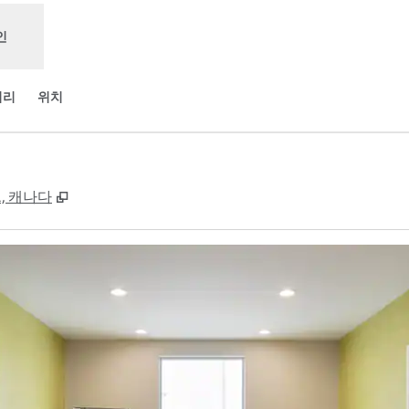
인
러리
위치
,
새 탭 열림
0N1, 캐나다