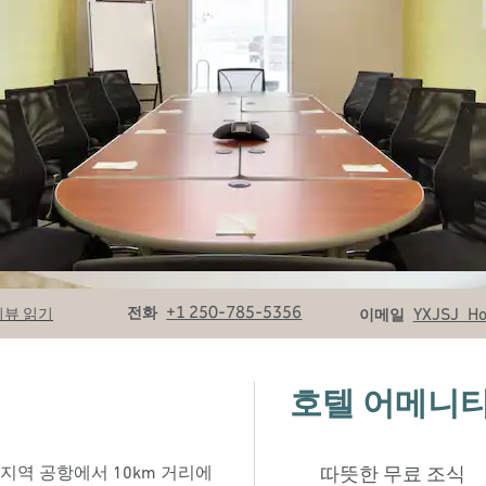
전화
이메일
+1 250-785-5356
전화
YXJSJ_H
리뷰 읽기
이메일
호텔 어메니
지역 공항에서 10km 거리에
따뜻한 무료 조식