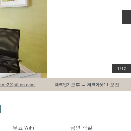
1
/
12
ome2
@hilton.com
3 오후
→
11 오전
체크인
체크아웃
티
무료 WiFi
금연 객실