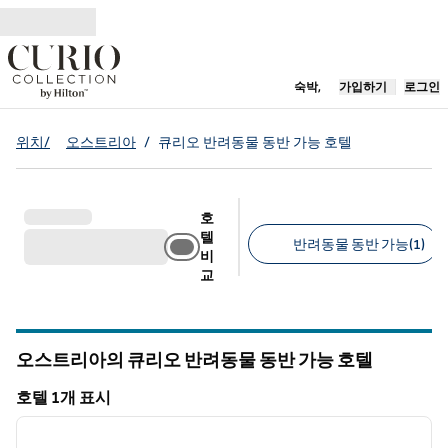
콘텐츠로 이동
새 탭 열림
숙박,
가입하기
로그인
위치/
오스트리아
/
큐리오 반려동물 동반 가능 호텔
호
텔
반려동물 동반 가능(1)
비
교
추천 필터
오스트리아의 큐리오 반려동물 동반 가능 호텔
호텔 1개 표시
1
/
12
호텔 1개 표시
이전 이미지
다음 
1/12