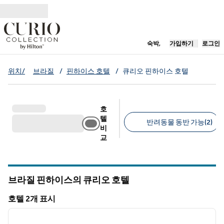
콘텐츠로 이동
새 탭 열림
숙박,
가입하기
로그인
위치/
브라질
/
핀하이스 호텔
/
큐리오 핀하이스 호텔
호
텔
반려동물 동반 가능(2)
비
교
추천 필터
브라질 핀하이스의 큐리오 호텔
호텔 2개 표시
1
/
12
호텔 2개 표시
이전 이미지
다음 
1/12