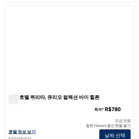
1
/
12
이전 이미지
다음 
1/12
큐야 호텔 퀴리타, 큐리오 컬렉션 바이 힐튼
큐야 호텔 퀴리타, 큐리오 컬렉션 바이 힐튼
R$780
최저*
요금 포함
힐튼 Honors 할인 환불 불가
큐야 호텔 큐리타, 큐리오 컬렉션 바이 힐튼의 호텔 정보 보기
호텔 정보 보기
날짜 선택
5.57 마일리지