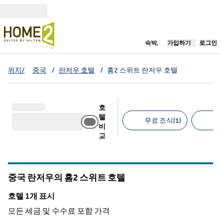
콘텐츠로 이동
새 탭 열림
숙박,
가입하기
로그인
위치/
중국
/
란저우 호텔
/
홈2 스위트 란저우 호텔
호
텔
무료 조식(1)
무
비
교
추천 필터
중국 란저우의 홈2 스위트 호텔
호텔 1개 표시
호텔 1개 표시
모든 세금 및 수수료 포함 가격
1
/
12