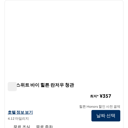
이전 이미지
다음 
1/12
홈2 스위트 바이 힐튼 란저우 청관
홈2 스위트 바이 힐튼 란저우 청관
¥357
최저*
힐튼 Honors 할인 사전 결제
홈2 스위트 바이 힐튼 란저우 청관의 호텔 정보 보기
호텔 정보 보기
날짜 선택
4.12 마일리지
무료 조식
무료 주차