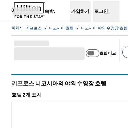
콘텐츠로 이동
새 탭 열림
0
숙박,
가입하기
로그인
위치/
키프로스
/
니코시아 호텔
/
니코시아 야외 수영장 호텔
호텔 비교
추
키프로스 니코시아의 야외 수영장 호텔
호텔 2개 표시
1
호텔 2개 표시
이전 이미지
1/12