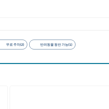
무료 주차(2)
반려동물 동반 가능(1)
천 필터
/
12
다음 이미지
이전 이미지
1/8