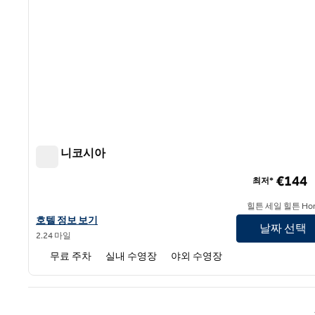
힐튼 니코시아
힐튼 니코시아
€144
최저*
힐튼 세일 힐튼 Hon
힐튼 니코시아의 호텔 정보 보기
호텔 정보 보기
날짜 선택
2.24 마일
무료 주차
실내 수영장
야외 수영장
이전 