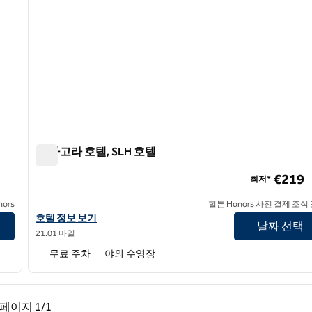
더 아고라 호텔, SLH 호텔
더 아고라 호텔, SLH 호텔
€219
최저*
ors
힐튼 Honors 사전 결제 조식
SLH 호텔 아고라 호텔의 호텔 정보 보기
호텔 정보 보기
날짜 선택
21.01 마일
무료 주차
야외 수영장
페이지, 1/1
다음 페이지, 1/1
페이지
1/1