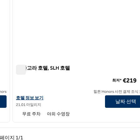
더 아고라 호텔, SLH 호텔
더 아고라 호텔, SLH 호텔
€219
최저*
ors
힐튼 Honors 사전 결제 조식
SLH 호텔 아고라 호텔의 호텔 정보 보기
호텔 정보 보기
날짜 선택
21.01 마일리지
무료 주차
야외 수영장
페이지, 1/1
다음 페이지, 1/1
페이지
1/1