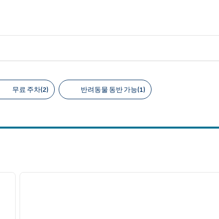
무료 주차(2)
반려동물 동반 가능(1)
천 필터
/
12
다음 이미지
이전 이미지
1/8