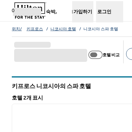
콘텐츠로 이동
새 탭 열림
0
숙박,
가입하기
로그인
위치/
키프로스
/
니코시아 호텔
/
니코시아 스파 호텔
호텔 비교
추
키프로스 니코시아의 스파 호텔
호텔 2개 표시
1
호텔 2개 표시
이전 이미지
1/12