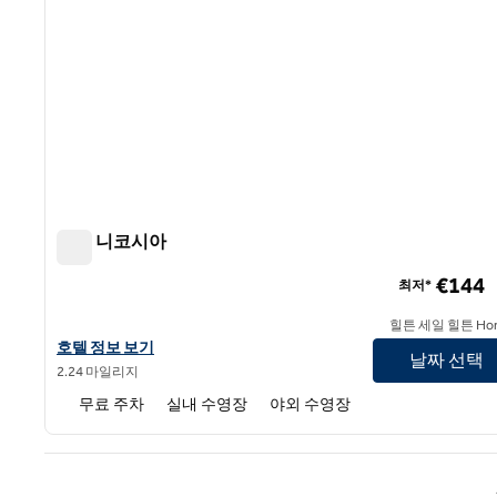
힐튼 니코시아
힐튼 니코시아
€144
최저*
힐튼 세일 힐튼 Hon
힐튼 니코시아의 호텔 정보 보기
호텔 정보 보기
날짜 선택
2.24 마일리지
무료 주차
실내 수영장
야외 수영장
이전 