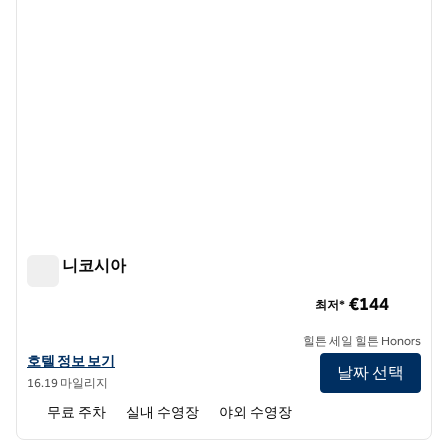
힐튼 니코시아
힐튼 니코시아
€144
최저*
힐튼 세일 힐튼 Honors
힐튼 니코시아의 호텔 정보 보기
호텔 정보 보기
날짜 선택
16.19 마일리지
무료 주차
실내 수영장
야외 수영장