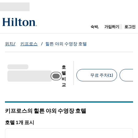
콘텐츠로 이동
새 탭 열림
숙박,
가입하기
로그인
위치/
키프로스
/
힐튼 야외 수영장 호텔
호
텔
무료 주차(1)
반
비
교
추천 필터
키프로스의 힐튼 야외 수영장 호텔
호텔 1개 표시
1
/
12
호텔 1개 표시
이전 이미지
다음 
1/12