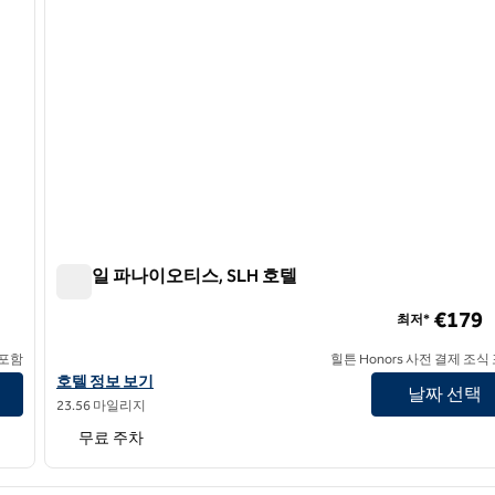
캐세일 파나이오티스, SLH 호텔
캐세일 파나이오티스, SLH 호텔
€179
최저*
 포함
힐튼 Honors 사전 결제 조식
SLH 호텔 카세일 파나이오티스의 호텔 정보 보기
호텔 정보 보기
날짜 선택
23.56 마일리지
무료 주차