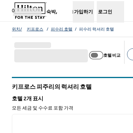
콘텐츠로 이동
새 탭 열림
0
숙박,
가입하기
로그인
위치/
키프로스
/
피수리 호텔
/
피수리 럭셔리 호텔
호텔 비교
추
키프로스 피주리의 럭셔리 호텔
호텔 2개 표시
호텔 2개 표시
모든 세금 및 수수료 포함 가격
1
이전 이미지
1/12