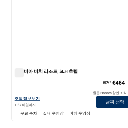
컬럼비아 비치 리조트, SLH 호텔
컬럼비아 비치 리조트, SLH 호텔
€464
최저*
힐튼 Honors 할인 조식
SLH 호텔인 컬럼비아 비치 리조트의 호텔 정보 보기
호텔 정보 보기
날짜 선택
1.67 마일리지
무료 주차
실내 수영장
야외 수영장