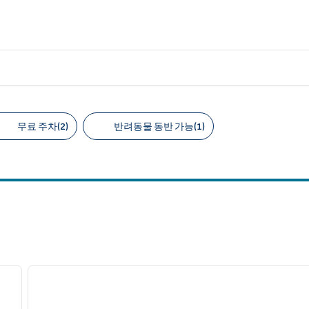
무료 주차(2)
반려동물 동반 가능(1)
천 필터
/
12
다음 이미지
이전 이미지
1/6