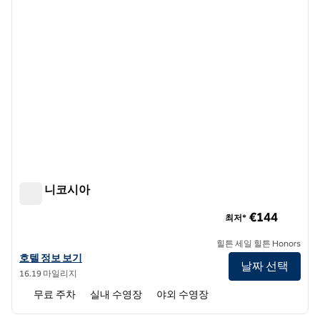
힐튼 니코시아
힐튼 니코시아
€144
최저*
힐튼 세일 힐튼 Honors
힐튼 니코시아의 호텔 정보 보기
호텔 정보 보기
날짜 선택
16.19 마일리지
무료 주차
실내 수영장
야외 수영장