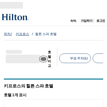
콘텐츠로 이동
새 탭 열림
숙박,
가입하기
로그인
위치/
키프로스
/
힐튼 스파 호텔
호
텔
무료 주차(1)
반
비
교
추천 필터
키프로스의 힐튼 스파 호텔
호텔 1개 표시
1
/
12
호텔 1개 표시
이전 이미지
다음 
1/12