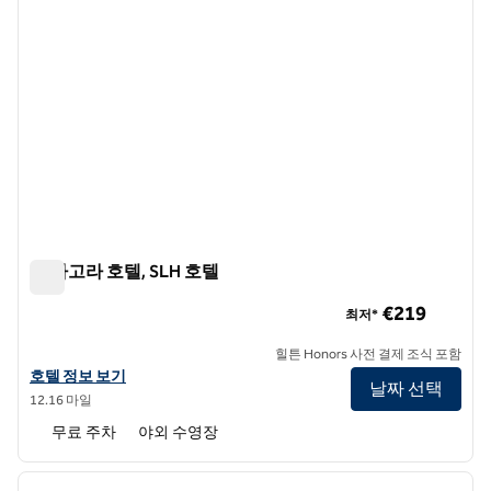
더 아고라 호텔, SLH 호텔
더 아고라 호텔, SLH 호텔
€219
최저*
힐튼 Honors 사전 결제 조식 포함
SLH 호텔 아고라 호텔의 호텔 정보 보기
호텔 정보 보기
날짜 선택
12.16 마일
무료 주차
야외 수영장
1
/
12
이전 이미지
다음 
1/12