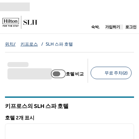
콘텐츠로 이동
새 탭 열림
숙박,
가입하기
로그인
위치/
키프로스
/
SLH 스파 호텔
무료 주차(2)
호텔 비교
추천 필터
키프로스의 SLH 스파 호텔
호텔 2개 표시
1
/
8
호텔 2개 표시
이전 이미지
다음 
1/8