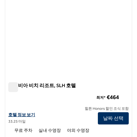
컬럼비아 비치 리조트, SLH 호텔
컬럼비아 비치 리조트, SLH 호텔
€464
최저*
힐튼 Honors 할인 조식 포함
SLH 호텔인 컬럼비아 비치 리조트의 호텔 정보 보기
호텔 정보 보기
날짜 선택
33.25 마일
무료 주차
실내 수영장
야외 수영장