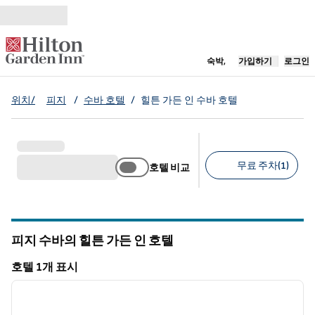
콘텐츠로 이동
새 탭 열림
숙박,
가입하기
로그인
위치/
피지
/
수바 호텔
/
힐튼 가든 인 수바 호텔
무료 주차(1)
호텔 비교
추천 필터
피지 수바의 힐튼 가든 인 호텔
호텔 1개 표시
1
/
11
호텔 1개 표시
이전 이미지
다음 
1/11