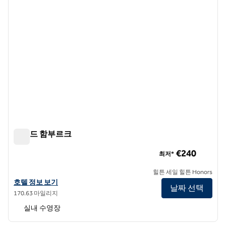
콘래드 함부르크
콘래드 함부르크
€240
최저*
힐튼 세일 힐튼 Honors
콘래드 함부르크의 호텔 정보 보기
호텔 정보 보기
날짜 선택
170.63 마일리지
실내 수영장