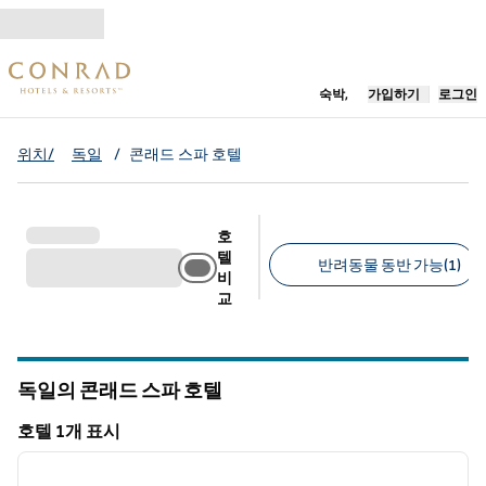
콘텐츠로 이동
새 탭 열림
숙박,
가입하기
로그인
위치/
독일
/
콘래드 스파 호텔
호
텔
반려동물 동반 가능(1)
비
교
추천 필터
독일의 콘래드 스파 호텔
호텔 1개 표시
1
/
12
호텔 1개 표시
이전 이미지
다음 
1/12