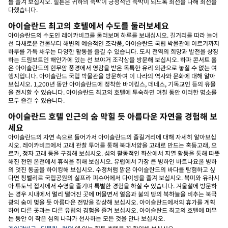
를 즐겨 보십시오. 힐튼은 귀하의 숙박이 긍정적인 숙박이 되도록 최선을 다해 최선을
다했습니다.
아이슬란드 최고의 호텔에서 수도를 둘러보세요
아이슬란드의 수도인 레이캬비크를 둘러보며 하루를 보내십시오. 길거리를 따라 늘어
선 다채로운 건물부터 해변의 예술적인 조각품, 아이슬란드 국립 박물관에 이르기까지
하루를 가득 채우는 다양한 활동을 즐길 수 있습니다. 도시 전역의 희망과 발전을 상징
하는 드림보트인 해안가에 있는 선 보야거 조각상을 방문해 보십시오. 하파 콘서트 홀
은 아이슬란드의 현무암 풍경에서 영감을 받은 독특한 유리 외관으로 놓칠 수 없는 여
행지입니다. 아이슬란드 국립 박물관을 방문하여 이 나라의 역사와 문화에 대해 알아
보십시오. 1,200년 동안 아이슬란드에 정착한 바이킹스, 데네스, 기독교인 등의 유물
을 전시할 수 있습니다. 아이슬란드 최고의 호텔에 투숙하면 며칠 동안 이러한 명소를
모두 즐길 수 있습니다.
아이슬란드 호텔 인근의 숨 막힐 듯 아름다운 자연을 경험해 보
세요
아이슬란드의 자연 속으로 들어가서 아이슬란드의 즐길거리에 대해 자세히 알아보십
시오. 레이캬비크에서 고래 관찰 투어를 통해 북대서양을 고래로 만드는 혹등고래, 오
르카, 정자 고래 등을 구경해 보십시오. 섬의 활동적인 화산에서 지열 활동을 통해 따뜻
해진 천연 온천에서 휴식을 취해 보십시오. 유럽에서 가장 큰 빙하인 바트나요쿨 빙하
의 멋진 동굴을 하이킹해 보십시오. 수정처럼 맑은 아이슬란드의 바다를 탐험하고 싶
다면 칭벨리르 국립공원의 실프라 피슈어에서 다이빙을 즐겨 보십시오. 북미와 유라시
아 튜토닉 접시에서 수영을 즐기며 특별한 경험을 하실 수 있습니다. 겨울철에 방문하
는 경우 시내에서 멀리 떨어진 곳에 머물면서 얼음과 불의 땅의 북하늘을 비추는 북극
광의 숨이 멎을 듯 아름다운 전망을 감상해 보십시오. 아이슬란드에서의 휴가를 계획
하여 다른 곳과는 다른 유럽의 경험을 즐겨 보십시오. 아이슬란드 최고의 호텔에 머무
는 동안 이 작은 섬의 나라가 선사하는 모든 것을 만나 보십시오.