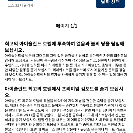
날짜 선택
115.32 마일리지
이전 페이지, 1/1
다음 페이지, 1/1
페이지
1/1
페이지 1/1
최고의 아이슬란드 호텔에 투숙하여 얼음과 불의 땅을 탐험해
보십시오.
아이슬란드를 방문해 그대로의 그림 같은 풍경을 감상하고 목가적인 자연의 화려함을
감상해 보십시오. 겨울철에 북극광을 감상하며 경외심을 느끼고, 온천에서 편안하게
수영하고, 거대한 빙하를 따라 하이킹을 하는 등 최고의 아이슬란드 호텔에 머무는 동
안 다양한 활동을 즐겨 보십시오. 레이캬비크를 둘러보며 도시의 활기찬 문화를 경험
해 보십시오. 아이슬란드에서의 휴가를 완벽하게 즐기기 위해 할 수 있는 일에 대해 자
세히 알아보십시오.
아이슬란드 최고의 호텔에서 프리미엄 컴포트를 즐겨 보십시
오.
아이슬란드 최고의 호텔에 객실을 예약하여 기억에 남을 편안한 숙박을 즐겨 보십시
오. 체크인하는 순간부터 집으로 돌아가는 순간까지 따뜻하고 친절한 직원이 내 집 같
은 편안함을 느낄 수 있도록 기다립니다. 푹신한 침구가 깔린 아늑한 침대에서 숙면을
취하고, 무료 Wi-Fi를 통해 당일의 모험 사진을 공유하고, 구내 레스토랑에서 간단한
식사를 즐겨 보십시오. 일일 안건을 채우는 데 어려움이 있거나 시내 카페를 추천하고
싶다면 컨시어지와 상의하여 도움을 받으십시오. 휴가 중에도 피트니스 루틴을 지킬
필요가 없습니다. 호텔 내 피트니스 센터를 방문하여 유산소 운동이나 웨이트 리프트