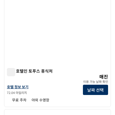
SLH 호텔인 토푸스 휴식처
SLH 호텔인 토푸스 휴식처
매진
이용 가능 날짜 확인
SLH 호텔인 토푸스 리트리트의 호텔 정보 보기
호텔 정보 보기
날짜 선택
72.04 마일리지
무료 주차
야외 수영장
1
/
7
이전 이미지
다음 
1/7