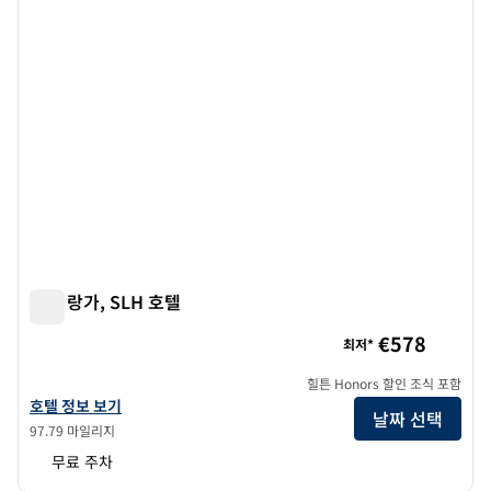
호텔 랑가, SLH 호텔
호텔 랑가, SLH 호텔
€578
최저*
힐튼 Honors 할인 조식 포함
SLH 호텔인 호텔 랑가의 호텔 정보 보기
호텔 정보 보기
날짜 선택
97.79 마일리지
무료 주차
1
/
12