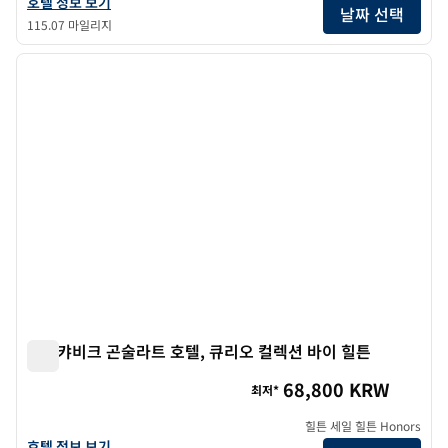
캐노피 바이 힐튼 레이캬비크 시티 센터의 호텔 정보 보기
호텔 정보 보기
날짜 선택
115.07 마일리지
1
/
11
이전 이미지
다음 
1/11
레이캬비크 곤술라트 호텔, 큐리오 컬렉션 바이 힐튼
레이캬비크 곤술라트 호텔, 큐리오 컬렉션 바이 힐튼
68,800 KRW
최저*
힐튼 세일 힐튼 Honors
레이캬비크 콘술라트 호텔, 큐리오 컬렉션 바이 힐튼의 호텔 정보 보기
호텔 정보 보기