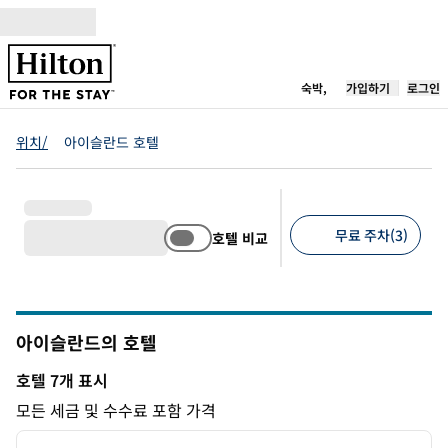
콘텐츠로 이동
새 탭 열림
숙박,
가입하기
로그인
위치/
아이슬란드 호텔
무료 주차(3)
호텔 비교
추천 필터
아이슬란드의 호텔
호텔 7개 표시
호텔 7개 표시
모든 세금 및 수수료 포함 가격
1
/
11
이전 이미지
다음 
1/11