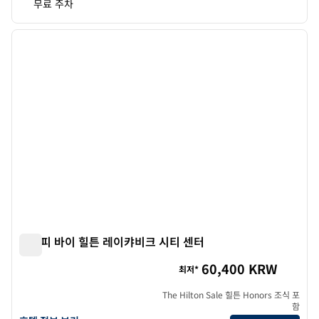
무료 주차
1
/
12
이전 이미지
다음 
1/12
캐노피 바이 힐튼 레이캬비크 시티 센터
캐노피 바이 힐튼 레이캬비크 시티 센터
60,400 KRW
최저*
The Hilton Sale 힐튼 Honors 조식 포
함