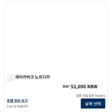
이전 이미지
다음 
1/12
힐튼 레이캬비크 노르디카
힐튼 레이캬비크 노르디카
52,000 KRW
최저*
힐튼 세일 힐튼 Honors
힐튼 레이캬비크 노르디카의 호텔 정보 보기
호텔 정보 보기
날짜 선택
114.19 마일리지