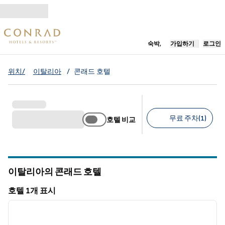
콘텐츠로 이동
새 탭 열림
숙박,
가입하기
로그인
위치/
이탈리아
/
콘래드 호텔
무료 주차(1)
호텔 비교
추천 필터
이탈리아의 콘래드 호텔
호텔 1개 표시
1
/
13
호텔 1개 표시
이전 이미지
다음 
1/13