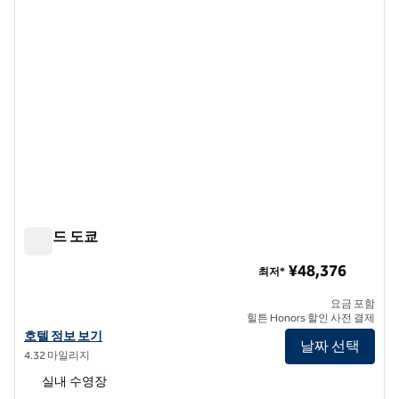
콘래드 도쿄
콘래드 도쿄
¥48,376
최저*
요금 포함
힐튼 Honors 할인 사전 결제
콘래드 도쿄의 호텔 정보 보기
호텔 정보 보기
날짜 선택
4.32 마일리지
실내 수영장