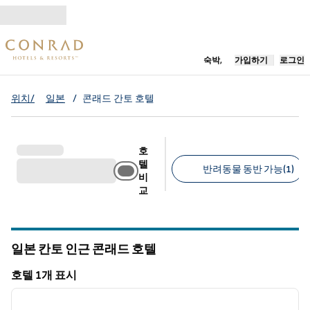
콘텐츠로 이동
새 탭 열림
숙박,
가입하기
로그인
위치/
일본
/
콘래드 간토 호텔
호
텔
반려동물 동반 가능(1)
비
교
추천 필터
일본 칸토 인근 콘래드 호텔
호텔 1개 표시
1
/
12
호텔 1개 표시
이전 이미지
다음 
1/12