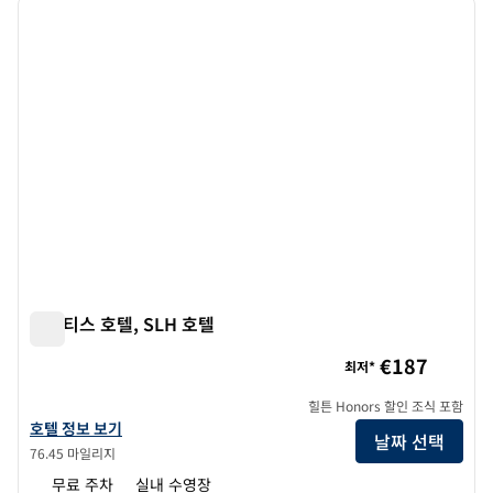
이전 이미지
다음 
1/12
나루티스 호텔, SLH 호텔
나루티스 호텔, SLH 호텔
€187
최저*
힐튼 Honors 할인 조식 포함
SLH 호텔인 NARUTIS 호텔의 호텔 정보 보기
호텔 정보 보기
날짜 선택
76.45 마일리지
무료 주차
실내 수영장