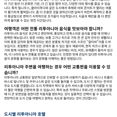
이 기간 동안 더 온화한 기온, 더 긴 일광 절약 시간, 다양한 야외 행사를 즐길 수 있습
니다. 특히 빌니우스, 클라이푸다와 같은 도시에서 축제와 야외 콘서트가 열리는 여름
이 활기차게 펼쳐집니다. 좀 더 조용한 것을 원하신다면 날씨가 여전히 쾌적하고 풍경
이 황금빛으로 변하기 시작하므로 초가을이 이상적입니다. 시골과 해안을 좀 더 편안
하게 둘러볼 수 있는 멋진 시간입니다.
여행객은 어떤 전통 리투아니아 음식을 맛보아야 합니까?
리투아니아 음식은 포근하고 편안하며, 풍성하고 만족스러운 음식을 원할 때 언제나
완벽한 메뉴입니다. 방문 시에는 보통 고기나 치즈로 가득 찬 큰 감자 만두인 세펠리나
이와 종종 감자와 함께 제공되는 밝은 분홍빛 차가운 비트 수프인 "알티바"이를 드셔
보십시오. 호밀빵은 거의 모든 곳에서 볼 수 있는 필수 재료이며, 현지 치즈나 훈제 고
기와 함께 사용하는 경우가 많습니다. 많은 요리에는 버섯, 비트, 유제품이 들어서 있으
며, 이 나라의 농사 전통을 반영하고 있습니다. 진정한 맛에 관심이 있다면 리투아니아
음식 문화를 둘러보는 것이 문화를 이해하는 좋은 방법입니다.
리투아니아 주변을 여행하는 경우 어떤 교통편을 이용할 수 있
습니까?
리투아니아 교통편은 일반적으로 신뢰할 수 있으며 사용하기 쉽습니다. 버스나 트롤리
버스로 빌니우스 및 카우나스와 같은 도시를 둘러볼 수 있으며, 도시 간 열차는 전국의
주요 도시를 연결합니다. 도시 지역에서 택시 및 승차 서비스를 다양하게 이용할 수 있
어 짧은 여행을 간편하게 할 수 있습니다. 특히 농촌 지역이나 쿠로니언 스핏을 방문할
때 더 큰 유연성을 원한다면 자동차를 렌트하는 것이 실용적인 선택이 될 수 있습니다.
전반적으로 도시 간을 여행하고 원하는 속도로 둘러보는 것이 간단합니다.
도시별 리투아니아 호텔