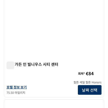
힐튼 가든 인 빌니우스 시티 센터
힐튼 가든 인 빌니우스 시티 센터
€84
최저*
힐튼 세일 힐튼 Honors
힐튼 가든 인 빌니우스 시티 센터의 호텔 정보 보기
호텔 정보 보기
날짜 선택
75.50 마일리지
1
/
12
이전 이미지
다음 
1/12