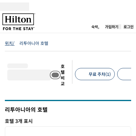
콘텐츠로 이동
새 탭 열림
숙박,
가입하기
로그인
위치/
리투아니아 호텔
호
텔
무료 주차(1)
반
비
교
추천 필터
리투아니아의 호텔
호텔 3개 표시
1
/
12
호텔 3개 표시
이전 이미지
다음 
1/12