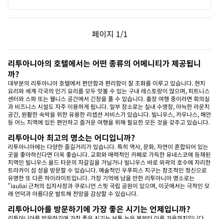
이전 페이지, 1/1
다음 페이지, 1/1
페이지
1/1
페이지 1/1
리투아니아의 호텔에서는 어떤 종류의 어메니티가 제공됩니
까?
대부분의 리투아니아 호텔에서 편안함과 편리함이 잘 조화를 이루고 있습니다. 현지
요리와 세계 각국의 인기 요리를 모두 맛볼 수 있는 구내 레스토랑이 많으며, 피트니스
센터와 스파 또는 웰니스 공간에서 긴장을 풀 수 있습니다. 출장 여행 중이라면 회의실
과 비즈니스 시설도 자주 이용하게 됩니다. 일부 장소로는 실내 수영장, 아늑한 라운지
공간, 원활한 숙박을 위한 유용한 리셉션 서비스가 있습니다. 빌니우스, 카우나스, 해안
등 어느 지역에 있든 편안하고 즐거운 여행을 위해 필요한 모든 것을 갖추고 있습니다.
리투아니아 최고의 명소는 어디입니까?
리투아니아에는 다양한 즐길거리가 있습니다. 특히 역사, 문화, 자연이 혼합되어 있는
곳을 좋아하신다면 더욱 좋습니다. 교회와 매력적인 카페로 가득한 유네스코에 등재된
지역인 빌니우스 올드 타운의 자갈길을 거닐거나 빌니우스 바로 외곽의 호수에 자리한
트라카이 섬 성을 방문할 수 있습니다. 예술적인 우푸피스 지구는 창조적인 정신으로
유명한 또 다른 하이라이트입니다. 가장 기억에 남을 만한 리투아니아 명소로는
"iauliai 근처의 십자사장과 쿠로니언 스핏 국립 공원이 있으며, 이곳에서는 극적인 모
래 언덕과 아름다운 발트해 전망을 감상할 수 있습니다.
리투아니아를 방문하기에 가장 좋은 시기는 언제입니까?
리투아니아를 방문하기에 가장 좋은 시기는 보통 늦은 봄부터 이른 가을까지입니다.