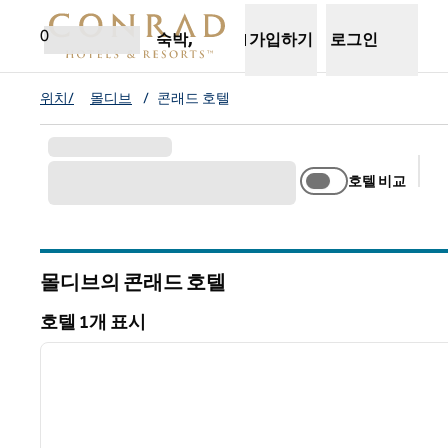
콘텐츠로 이동
새 탭 열림
0
숙박,
가입하기
로그인
위치/
몰디브
/
콘래드 호텔
호텔 비교
추
몰디브의 콘래드 호텔
호텔 1개 표시
1
호텔 1개 표시
이전 이미지
1/12