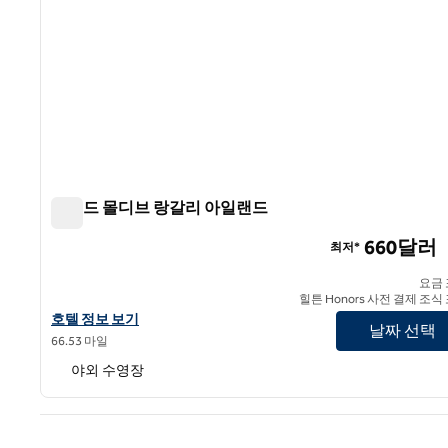
콘래드 몰디브 랑갈리 아일랜드
콘래드 몰디브 랑갈리 아일랜드
660달러
최저*
요금
힐튼 Honors 사전 결제 조식
콘래드 몰디브 랑갈리 아일랜드의 호텔 정보 보기
호텔 정보 보기
날짜 선택
66.53 마일
야외 수영장
이전 