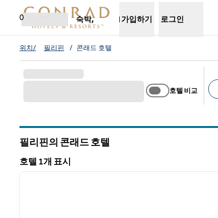
콘텐츠로 이동
새 탭 열림
0
숙박,
가입하기
로그인
위치/
필리핀
/
콘래드 호텔
호텔 비교
추
필리핀의 콘래드 호텔
호텔 1개 표시
1
호텔 1개 표시
이전 이미지
1/12