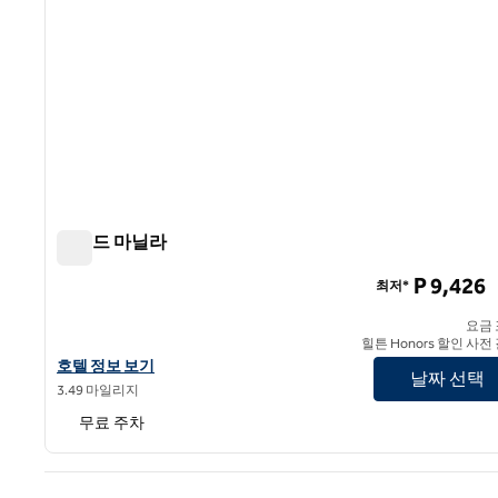
콘래드 마닐라
콘래드 마닐라
P 9,426
최저*
요금
힐튼 Honors 할인 사전
콘래드 마닐라의 호텔 정보 보기
호텔 정보 보기
날짜 선택
3.49 마일리지
무료 주차