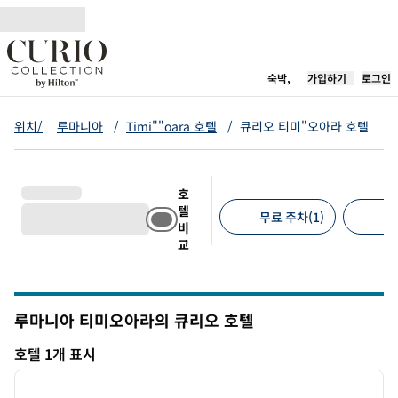
콘텐츠로 이동
새 탭 열림
숙박,
가입하기
로그인
위치/
루마니아
/
Timi""oara 호텔
/
큐리오 티미"오아라 호텔
호
텔
무료 주차(1)
반
비
교
추천 필터
루마니아 티미오아라의 큐리오 호텔
호텔 1개 표시
1
/
12
호텔 1개 표시
이전 이미지
다음 
1/12