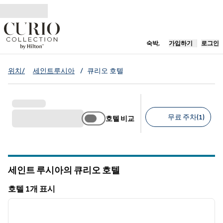
콘텐츠로 이동
새 탭 열림
숙박,
가입하기
로그인
위치/
세인트루시아
/
큐리오 호텔
무료 주차(1)
호텔 비교
추천 필터
세인트 루시아의 큐리오 호텔
호텔 1개 표시
1
/
12
호텔 1개 표시
이전 이미지
다음 
1/12