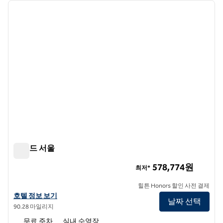
이전 이미지
다음 
1/12
콘래드 서울
콘래드 서울
578,774원
최저*
힐튼 Honors 할인 사전 결제
콘래드 서울의 호텔 정보 보기
호텔 정보 보기
날짜 선택
90.28 마일리지
무료 주차
실내 수영장