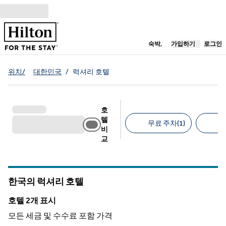
콘텐츠로 이동
새 탭 열림
숙박,
가입하기
로그인
위치/
대한민국
/
럭셔리 호텔
호
텔
무료 주차(1)
반
비
교
추천 필터
한국의 럭셔리 호텔
호텔 2개 표시
호텔 2개 표시
모든 세금 및 수수료 포함 가격
1
/
12