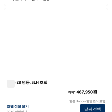
1
/
7
이전 이미지
다음 
1/7
Hotel28 명동, SLH 호텔
Hotel28 명동, SLH 호텔
467,950원
최저*
힐튼 Honors 할인 조식 포함
SLH 호텔인 Hotel28 명동 호텔 정보 보기
호텔 정보 보기
날짜 선택
90.82 마일리지